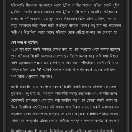
হাইকোর্টের সিদ্ধান্ত প্রত্যাহার করতে ইন্দিরা গান্ধীর আবেদন সুপ্রিম কোর্টে গৃহীত
হয়েছিল। জরুরি অবস্থা ঘোষণার সময় ইন্দিরা গান্ধী ও তার সহকর্মীরা মন্ত্রিসভার
সঙ্গেও পরামর্শ করেননি। ২৬ জুন ভোরে মন্ত্রিসভার বৈঠক ডাকা হয়েছিল, যেখানে
মাত্র কয়েকজন মন্ত্রিপরিষদ মন্ত্রী উপস্থিত থাকতে পারেন। শুধু তাই নয়, কয়েকজন
মন্ত্রী এর বিরোধিতা করলে তাদের মন্ত্রিত্ব থেকে বেরিয়ে যাওয়ার পথ দেখানো হয়।
সেই সময় যা ঘটেছিল,
২৫শে জুন রাতে জরুরি অবস্থা ঘোষণা করা হয় এবং মধ্যরাত থেকে সমস্ত রাজ্যের
মুখ্য সচিবদের বিরোধী নেতাদের গ্রেপ্তারের নির্দেশ দেওয়া হয়। সেই সময় বিহারে
জেপি আন্দোলনের প্রচার শুরু হয়েছিল, যা সারা দেশে পৌঁছেছিল। জেপি সেই রাতে
দিল্লিতে ছিল এবং 26 তারিখ সকালে পাটনার উদ্দেশ্যে রওনা হওয়ার কথা ছিল
যখন তাকে গ্রেফতার করা হয়।
জরুরী অবস্থার সময়, কংগ্রেস সরকার বিরোধী রাজনীতিকদের অধিকাংশকে জেলে
পুরেছিল। শুধু তাই নয়, কংগ্রেস কার্যনির্বাহী সদস্য চন্দ্রশেখর এবং সংসদীয় দলের
সেক্রেটারি রামধনকেও গ্রেপ্তার করা হয়েছিল কারণ এই নেতারা জরুরি অবস্থার
তীব্র বিরোধিতা করেছিলেন। ওই সময়ের সাংবাদিকরা বলছেন, জরুরি অবস্থার এক
সপ্তাহের মধ্যে সারাদেশ থেকে প্রায় ১৫ হাজার মানুষকে কারাগারে পাঠানো হয়েছে।
পরিবারের সদস্যরাও তাদের নেতার আত্মীয়ের অবস্থান সম্পর্কে অবগত ছিলেন না।
কী অফিসার আর কী আমলা, কী মিডিয়া, এমনকি আইনের আওতায় ছিল জরুরি