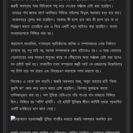
জরুরী অবস্থার সময় মিডিয়াকে পঙ্গু করে দেওয়ার সর্বাত্মক চেষ্টা করা হয়েছিল।
বাহাদুর শাহ জাফর মার্গে অবস্থিত মিডিয়া হাউসের বিদ্যুৎ সরবরাহ বন্ধ হয়ে যায়।
সংবাদপত্র সেন্সর করা হয়েছিল। সরকার কী ছাপা হবে আর কী ছাপা হবে না তা
নিয়ন্ত্রণ করতে চেয়েছিল এবং এ নিয়ে একটি নতুন আইনও করা হয়েছিল। সংবাদ
সংস্থাগুলোকে নিষিদ্ধ করা হয়।
সারাদেশে সাংবাদিক, গণমাধ্যম প্রতিষ্ঠানের মালিক ও সম্পাদকদের ওপর নির্যাতন
চালানো হয়, শুধু তাই নয়, অনেক সম্পাদককে জেল খাটানোও হয়। এ সময় নেতাদের
গ্রেফতারের খবর সাধারণ মানুষের কাছে না পৌঁছানোর জন্য সর্বাত্মক চেষ্টা করা হলেও
সব চেষ্টাই ব্যর্থ হয়। তৎকালীন তথ্য সম্প্রচার মন্ত্রী আই কে গুজরালের বিরোধিতার
পর তিনি তার পদ হারান এবং বিদ্যাচরণ শুক্লাকে শপথ করানো হয়।
সিনেমাও এ থেকে বাদ পড়েনি। জরুরি অবস্থার সময়, অমৃত নাহতার ছবি ‘কিসা
কুরসি কা’ জোর করে ধ্বংস করার চেষ্টা হয়েছিল। কিশোর কুমারকে কালো
তালিকাভুক্ত করা হয়। অল ইন্ডিয়া রেডিওতে তাঁর গাওয়া গান বাজানো নিষিদ্ধ
ছিল। নিষিদ্ধ হয় ‘আঁধি’ ছবিটি। এই ছবিটি ইন্দিরার জীবন কাহিনী দ্বারা প্রভাবিত
একটি চলচ্চিত্র বলে জানা গেছে।
জরুরি অবস্থার সময় শ্রমিক ও দরিদ্ররাও শোষিত হয়েছিল। শুধুমাত্র পশ্চিমবঙ্গেই