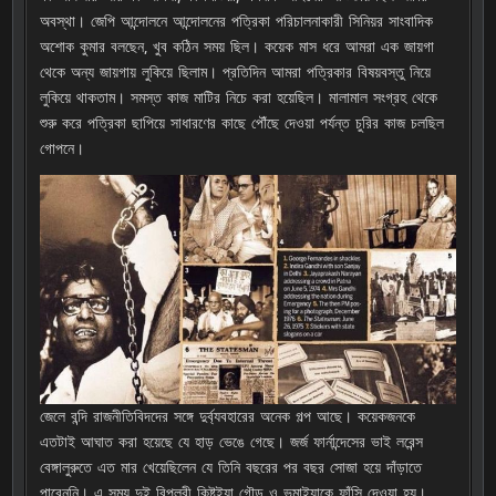
অবস্থা। জেপি আন্দোলনে আন্দোলনের পত্রিকা পরিচালনাকারী সিনিয়র সাংবাদিক
অশোক কুমার বলছেন, খুব কঠিন সময় ছিল। কয়েক মাস ধরে আমরা এক জায়গা
থেকে অন্য জায়গায় লুকিয়ে ছিলাম। প্রতিদিন আমরা পত্রিকার বিষয়বস্তু নিয়ে
লুকিয়ে থাকতাম। সমস্ত কাজ মাটির নিচে করা হয়েছিল। মালামাল সংগ্রহ থেকে
শুরু করে পত্রিকা ছাপিয়ে সাধারণের কাছে পৌঁছে দেওয়া পর্যন্ত চুরির কাজ চলছিল
গোপনে।
জেলে বন্দি রাজনীতিবিদদের সঙ্গে দুর্ব্যবহারের অনেক গল্প আছে। কয়েকজনকে
এতটাই আঘাত করা হয়েছে যে হাড় ভেঙে গেছে। জর্জ ফার্নান্দেসের ভাই লরেন্স
বেঙ্গালুরুতে এত মার খেয়েছিলেন যে তিনি বছরের পর বছর সোজা হয়ে দাঁড়াতে
পারেননি। এ সময় দুই বিপ্লবী কিষ্টইয়া গৌড় ও ভূমাইয়াকে ফাঁসি দেওয়া হয়।