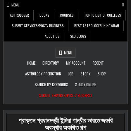
Skip
MENU
to
content
ASTROLOGER
BOOKS
COURSES
TOP 10 LIST OF COLLEGES
SUBMIT SERVICES/POST/ BUSINESS
BEST ASTROLOGER IN HOWRAH
ABOUT US
SEO BLOGS
Daily Update
Free Listing Site for
MENU
Blogger
HOME
DIRECTORY
MY ACCOUNT
RECENT
ASTROLOGY PREDICTION
JOB
STORY
SHOP
SEARCH BY KEYWORDS
STUDY ONLINE
SUBMIT SERVICES/POST/ BUSINESS
প্রাক্তন প্রধানমন্ত্রী ইন্দিরা গান্ধীর ভারতে জরুরি
অবস্থার অকথিত গল্প