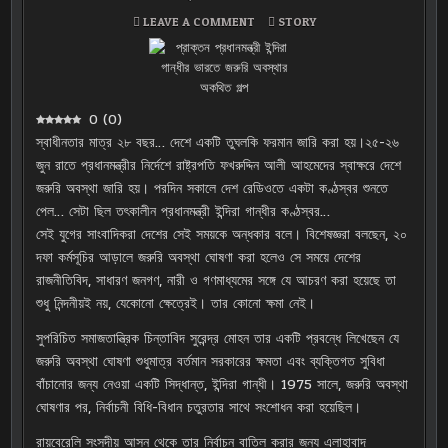
ON
POSTED
LEAVE A COMMENT
STORY
প্রাক্তন
IN
প্রধানমন্ত্রী
ইন্দিরা
গান্ধীর
ভারতে
জরুরি
অবস্থার
0
(
0
)
অকথিত
গল্প
স্বাধীনতার মাত্র ২৮ বছর… দেশে একটি তুঘলকি ফরমান জারি করা হয়।২৫-২৬
জুন রাতে প্রধানমন্ত্রীর নির্দেশে রাষ্ট্রপতি ফখরুদ্দিন আলী আহমেদের স্বাক্ষরে দেশে
জরুরি অবস্থা জারি হয়। পরদিন সকালে দেশ রেডিওতে একটা কণ্ঠস্বর শুনতে
পেল… সেটা ছিল তৎকালীন প্রধানমন্ত্রী ইন্দিরা গান্ধীর কণ্ঠস্বর…
সেই যুগের সাংবাদিকরা দেশের সেই সময়কে অন্ধকার বলে। বিশেষজ্ঞরা বলছেন, ২০
দফা কর্মসূচির আড়ালে জরুরি অবস্থা ঘোষণা করা হলেও সে সময়ে দেশের
রাজনীতিবিদ, সাধারণ জনগণ, নারী ও গণমাধ্যমের সঙ্গে যে আচরণ করা হয়েছে তা
শুধু নিন্দনীয়ই নয়, যেকোনো ক্ষেত্রেই। তার কোনো ক্ষমা নেই।
সুপরিচিত সমাজতান্ত্রিক চিন্তাবিদ সুরেন্দ্র মোহন তার একটি প্রবন্ধে লিখেছেন যে
জরুরি অবস্থা ঘোষণা শুধুমাত্র বর্তমান সরকারের ক্ষমতা এবং ব্যক্তিগত সুবিধা
বাঁচানোর জন্য নেওয়া একটি সিদ্ধান্ত, ইন্দিরা গান্ধী। 1975 সালে, জরুরি অবস্থা
ঘোষণার পর, নির্বাচনী বিধি-বিধান চতুরতার সাথে সংশোধন করা হয়েছিল।
রায়বেরেলি সংসদীয় আসন থেকে তার নির্বাচন বাতিল করার জন্য এলাহাবাদ