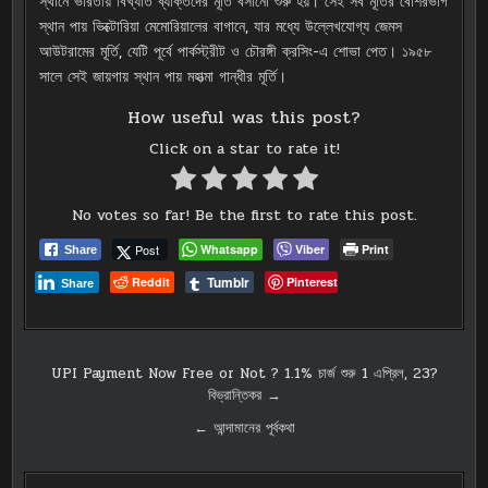
স্থানে ভারতীয় বিখ্যাত ব্যক্তিদের মূর্তি বসানো শুরু হয়। সেই সব মূর্তির বেশিরভাগ
স্থান পায় ভিক্টোরিয়া মেমোরিয়ালের বাগানে, যার মধ্যে উল্লেখযোগ্য জেমস
আউটরামের মূর্তি, যেটি পূর্বে পার্কস্ট্রীট ও চৌরঙ্গী ক্রসিং-এ শোভা পেত। ১৯৫৮
সালে সেই জায়গায় স্থান পায় মহাত্মা গান্ধীর মূর্তি।
How useful was this post?
Click on a star to rate it!
No votes so far! Be the first to rate this post.
Post
Whatsapp
Viber
Print
Share
Tumblr
Reddit
Pinterest
Share
Post
UPI Payment Now Free or Not ? 1.1% চার্জ শুরু 1 এপ্রিল, 23?
বিভ্রান্তিকর →
navigation
← আন্দামানের পূর্বকথা