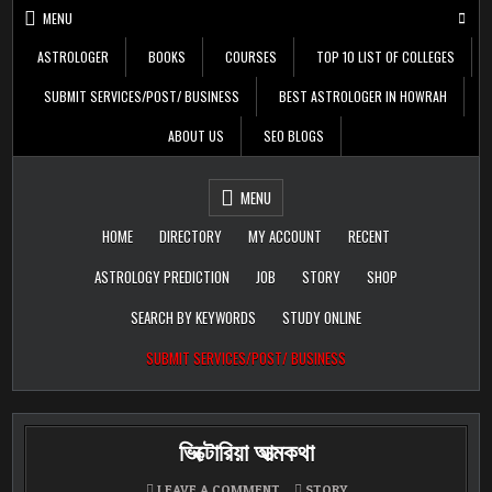
Skip
MENU
to
content
ASTROLOGER
BOOKS
COURSES
TOP 10 LIST OF COLLEGES
SUBMIT SERVICES/POST/ BUSINESS
BEST ASTROLOGER IN HOWRAH
ABOUT US
SEO BLOGS
Daily Update
Free Listing Site for
MENU
Blogger
HOME
DIRECTORY
MY ACCOUNT
RECENT
ASTROLOGY PREDICTION
JOB
STORY
SHOP
SEARCH BY KEYWORDS
STUDY ONLINE
SUBMIT SERVICES/POST/ BUSINESS
ভিক্টোরিয়া আত্মকথা
ON
POSTED
LEAVE A COMMENT
STORY