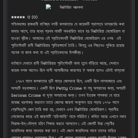
ভিক্টোরিয়া
IN
আত্মকথা
0
(
0
)
পশ্চিমবঙ্গের রাজধানী বাণিজ্য নগরী কলকাতার যে কয়েকটি স্থাপত্য ভাস্কর্যের কথা
মাথায় আসে, তার মধ্যে প্রথম নামটি অবধারিত ভাবে হয় ভিক্টোরিয়া মেমোরিয়াল বা
হাওড়া ব্রীজ। আমাদের এই প্রতিবেদনটি ভিক্টোরিয়া মেমোরিয়াল এর ওপর এই
স্মৃতিসৌধটি রানী ভিক্টোরিয়ার স্মৃতিরক্ষার্থে তৈরি। কিন্তু এর পিছনেও লুকিয়ে রয়েছে
অনেক না জানা কথা যা এই প্রতিবেদনের উপজীব্য।
বর্তমানে যেখানে রানী ভিক্টোরিয়ার স্মৃতিসৌধটি মাথা তুলে দাঁড়িয়ে আছে, সেখানে
কয়েক দশক আগেও ছিল দাগী আসামীদের কারাগার ? অবাক হলেও এটাই বাস্তব!
১৭৬৭ সালে কলকাতায় দুটি মাত্র জেলখানা ছিল, একটি ছিল লালবাজারে এবং
অপরটি বড়বাজারে। একটি ছিল Petty Crime বা লঘু অপরাধের জন্য, অপরটি
Serious Crime বা ঘৃণ্য অপরাধের জন্য। তখন ইংরেজ শাসকরা যে হারে
যথেচ্ছ ধরপাকড় করতেন তাতে জেলের জায়গা সংকুলান হয়ে পড়ায় ১৭৭৮ সালে
প্রেসিডেন্সি জেল তৈরি করা হয়, যেখানে এখন ভিক্টোরিয়া মেমোরিয়াল। স্থানীয়
লোকেদের কাছে এই জায়গাটি ‘হরিণবাড়ি’ নামে পরিচিত। কথিত আছে এখানে নবাব
সিরাজ-উদ্-দৌল্লা হরিণ শিকার করতে আসতেন। এই জেলটি উচ্চ শ্রেণীর
কয়েদিদের জন্য ব্যবহার করা হত। এই জেলে কয়েদিদের সাথে তাদের বাড়ির
লোকের থাকারও বন্দোবস্ত ছিল। এই জেলের অন্যতম একজন কয়েদি ছিলেন ‘বেঙ্গল