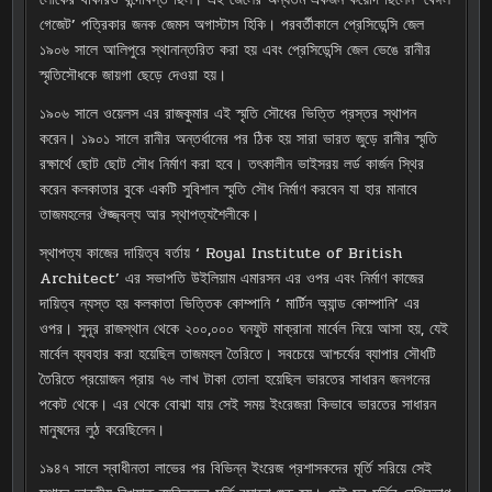
গেজেট’ পত্রিকার জনক জেমস অগাস্টাস হিকি। পরবর্তীকালে প্রেসিডেন্সি জেল
১৯০৬ সালে আলিপুরে স্থানান্তরিত করা হয় এবং প্রেসিডেন্সি জেল ভেঙে রানীর
স্মৃতিসৌধকে জায়গা ছেড়ে দেওয়া হয়।
১৯০৬ সালে ওয়েলস এর রাজকুমার এই স্মৃতি সৌধের ভিত্তি প্রস্তর স্থাপন
করেন। ১৯০১ সালে রানীর অন্তর্ধানের পর ঠিক হয় সারা ভারত জুড়ে রানীর স্মৃতি
রক্ষার্থে ছোট ছোট সৌধ নির্মাণ করা হবে। তৎকালীন ভাইসরয় লর্ড কার্জন স্থির
করেন কলকাতার বুকে একটি সুবিশাল স্মৃতি সৌধ নির্মাণ করবেন যা হার মানাবে
তাজমহলের ঔজ্জ্বল্য আর স্থাপত্যশৈলীকে।
স্থাপত্য কাজের দায়িত্ব বর্তায় ‘ Royal Institute of British
Architect’ এর সভাপতি উইলিয়াম এমারসন এর ওপর এবং নির্মাণ কাজের
দায়িত্ব ন্যস্ত হয় কলকাতা ভিত্তিক কোম্পানি ‘ মার্টিন অ্যান্ড কোম্পানি’ এর
ওপর। সুদূর রাজস্থান থেকে ২০০,০০০ ঘনফুট মাক্রানা মার্বেল নিয়ে আসা হয়, যেই
মার্বেল ব্যবহার করা হয়েছিল তাজমহল তৈরিতে। সবচেয়ে আশ্চর্যের ব্যাপার সৌধটি
তৈরিতে প্রয়োজন প্রায় ৭৬ লাখ টাকা তোলা হয়েছিল ভারতের সাধারন জনগনের
পকেট থেকে। এর থেকে বোঝা যায় সেই সময় ইংরেজরা কিভাবে ভারতের সাধারন
মানুষদের লুঠ করেছিলেন।
১৯৪৭ সালে স্বাধীনতা লাভের পর বিভিন্ন ইংরেজ প্রশাসকদের মূর্তি সরিয়ে সেই