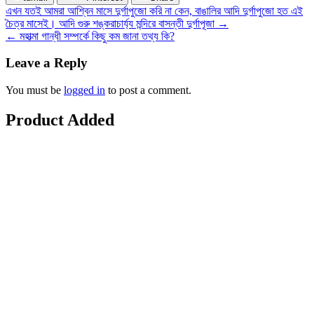
Post
এখন যতই আমরা আশ্বিন মাসে দুর্গাপুজো করি না কেন, বাঙালির আদি দুর্গাপুজো হত এই
চৈত্র মাসেই। আদি গুরু শঙ্করাচার্য্য মন্দিরে বাসন্তী দুর্গাপূজা →
navigation
← মহাত্মা গান্ধী সম্পর্কে কিছু কম জানা তথ্য কি?
Leave a Reply
You must be
logged in
to post a comment.
Product Added