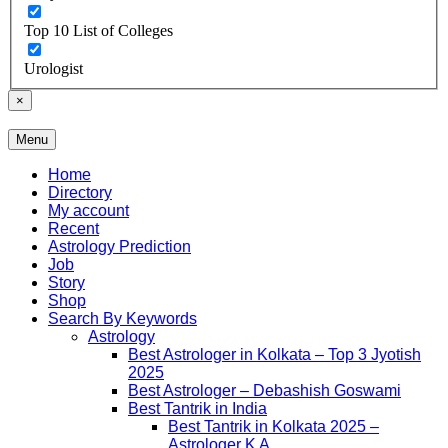
Top 10 List of Colleges
Urologist
×
Menu
Free Listing Site for Blogger
Daily Update
Home
Directory
My account
Recent
Astrology Prediction
Job
Story
Shop
Search By Keywords
Astrology
Best Astrologer in Kolkata – Top 3 Jyotish
2025
Best Astrologer – Debashish Goswami
Best Tantrik in India
Best Tantrik in Kolkata 2025 –
Astrologer K A