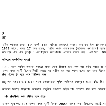
0
(
0
)
আতিক আহমেদ ১৯৬২ সালে একটি সাধারণ পরিবারে জন্মগ্রহণ করেন। তার বাবা টাঙ্গা চালাতেন। জ
1979 সালে, মাত্র 17 বছর বয়সে, আতিক প্রথম এলাহাবাদে (বর্তমানে প্রয়াগরাজ) হত্যার
আতিকের রাজনৈতিক যাত্রা
1989 সালে আতিক আহমেদ স্বতন্ত্র আসন থেকে বিধায়ক হয়ে গেলে তার মর্যাদা আরও বড় হয়। 
রাজু পালের খুন হয়ে ওঠে আতিকের সময়
রাজু পাল হত্যার দায়ে ২০০৫ সালে উত্তরপ্রদেশ পুলিশ আতিককে গ্রেপ্তার করে। যদিও তিন বছ
আতিকের বিরুদ্ধে মাদ্রাসার কয়েকজন ছাত্রীকে গণধর্ষণে জড়িত তার লোকদের ঢাল করার অভিয
 য
খন রাজনীতির দখল শিথিল হতে থাকে
আতেক প্রতাপগড় থেকে আপনা দলের প্রার্থী হিসাবে 2009 সালের সংসদ নির্বাচনেও হেরেছিলেন