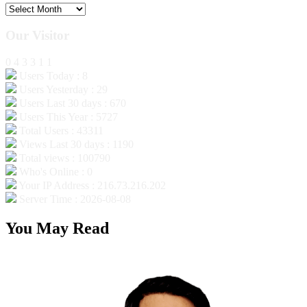
Archives
Our Visitor
0
4
3
3
1
1
Users Today : 8
Users Yesterday : 29
Users Last 30 days : 670
Users This Year : 5727
Total Users : 43311
Views Last 30 days : 1190
Total views : 100790
Who's Online : 0
Your IP Address : 216.73.216.202
Server Time : 2026-08-08
You May Read