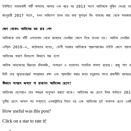
ইউপিতে সমাজবাদী পার্টি ক্ষমতায় আসার এক বছর পর 2013 সালে আতিককে মুক্তি দেওয়া হয়। তি
জানুয়ারী 2017 সালে, যখন অখিলেশ যাদব তার বাবা মুলায়ম সিং যাদবের কাছ থেকে সমাজবাদী
জেল থেকেও আতিকের ভয় রয়ে গেল
আতিককে তার ঘাঁটি এলাহাবাদ থেকে রাজ্যের দেওরিয়া জেলে নিয়ে যাওয়া হয়। আতিক দেওরিয
এপ্রিল 2019-এ, কঠোরতার মধ্যে, যোগী সরকার আতিককে প্রয়াগরাজের নাইনি জেলে স্থানান্তর
আতিকের খারাপ দিনগুলো কিভাবে শুরু হলো

আতিক আহমেদের বিরুদ্ধে চাঁদাবাজি, অপহরণ ও হত্যাসহ শতাধিক মামলা রয়েছে। রাজু পাল হ
তিনি তার আন্ডারওয়ার্ল্ড সাম্রাজ্য রক্ষা এবং প্রসারিত করার জন্য চতুরতার সাথে রাজনীতি 
কীভাবে অপরাধ জগতে পা রাখলেন আতিকের ছেলে?
আতিকের ছেলেরাও তার পদাঙ্ক অনুসরণ করতে থাকে। আতিকের বড় ছেলে উমর বর্তমানে 2018 সালে 
How useful was this post?
Click on a star to rate it!